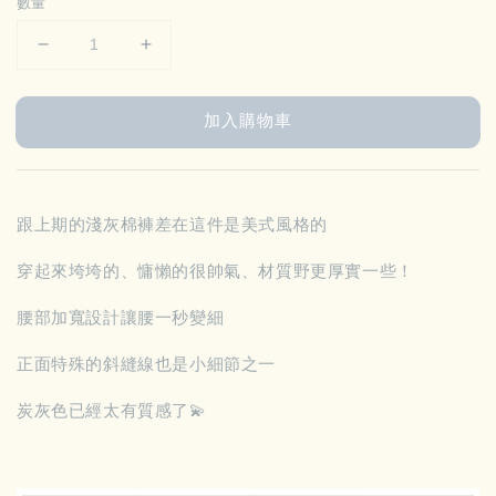
數量
加入購物車
跟上期的淺灰棉褲差在這件是美式風格的
穿起來垮垮的、慵懶的很帥氣、材質野更厚實一些！
腰部加寬設計讓腰一秒變細
正面特殊的斜縫線也是小細節之一
炭灰色已經太有質感了💫