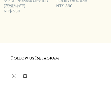
雙面穿! 小花壓紋綁帶背心
卡其條紋壓摺寬褲
(灰/藍/綠/杏)
Regular
NT$ 890
Regular
NT$ 550
price
price
Follow us Instagram