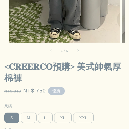
1
/
5
<𝐂𝐑𝐄𝐄𝐑𝐂𝐎預購> 美式帥氣厚
棉褲
Regular
Sale
NT$ 750
優惠
NT$ 810
price
price
尺碼
S
M
L
XL
XXL