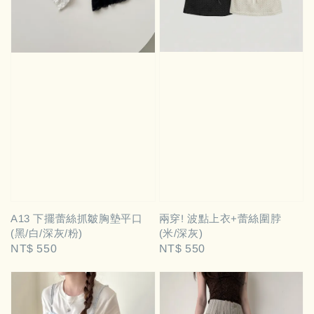
兩穿! 波點上衣+蕾絲圍脖
A13 下擺蕾絲抓皺胸墊平口
(米/深灰)
(黑/白/深灰/粉)
Regular
NT$ 550
Regular
NT$ 550
price
price