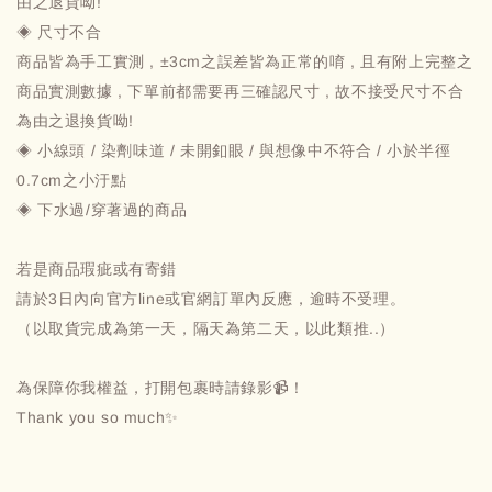
由之退貨呦!
◈ 尺寸不合
商品皆為手工實測 , ±3cm之誤差皆為正常的唷 , 且有附上完整之
商品實測數據 , 下單前都需要再三確認尺寸 , 故不接受尺寸不合
為由之退換貨呦!
◈ 小線頭 / 染劑味道 / 未開釦眼 / 與想像中不符合 / 小於半徑
0.7cm之小汙點
◈ 下水過/穿著過的商品
若是商品瑕疵或有寄錯
請於3日內向官方line或官網訂單內反應，逾時不受理。
（以取貨完成為第一天，隔天為第二天，以此類推..）
為保障你我權益，打開包裹時請錄影📹！
Thank you so much✨