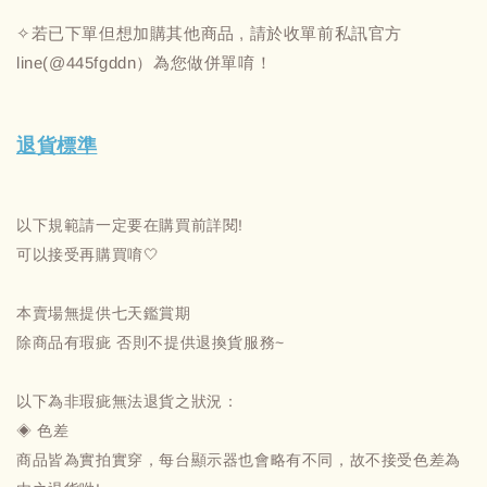
✧若已下單但想加購其他商品 , 請於收單前私訊官方
line(@445fgddn）為您做併單唷！
退貨標準
以下規範請一定要在購買前詳閱!
可以接受再購買唷🤍
本賣場無提供七天鑑賞期
除商品有瑕疵 否則不提供退換貨服務~
以下為非瑕疵無法退貨之狀況：
◈ 色差
商品皆為實拍實穿，每台顯示器也會略有不同，故不接受色差為