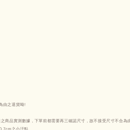
為由之退貨呦!
完整之商品實測數據 , 下單前都需要再三確認尺寸 , 故不接受尺寸不合為
0.7cm之小汙點