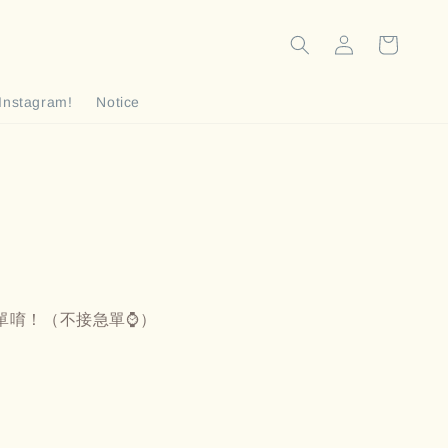
Instagram!
Notice
單唷！（不接急單⌚️）