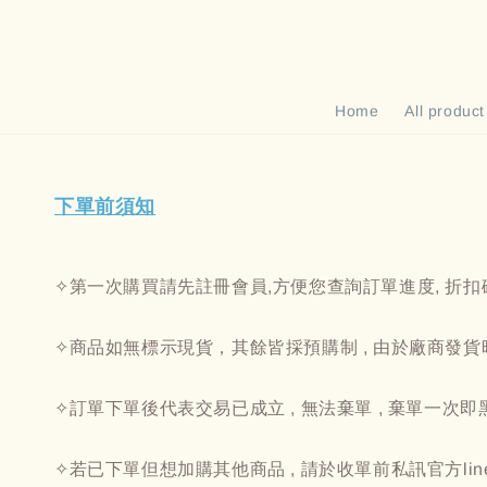
Home
All product
下單前須知
✧第一次購買請先註冊會員,方便您查詢訂單進度, 折
✧商品如無標示現貨，其餘皆採預購制 , 由於廠商發貨時
✧訂單下單後代表交易已成立 , 無法棄單 , 棄單一次即
✧若已下單但想加購其他商品 , 請於收單前私訊官方line