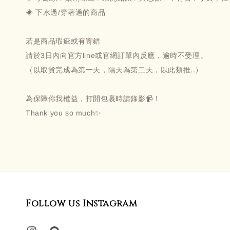
◈ 下水過/穿著過的商品
若是商品瑕疵或有寄錯
請於3日內向官方line或官網訂單內反應，逾時不受理。
（以取貨完成為第一天，隔天為第二天，以此類推..）
為保障你我權益，打開包裹時請錄影📹！
Thank you so much✨
Follow us Instagram