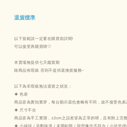
退貨標準
以下規範請一定要在購買前詳閱!
可以接受再購買唷🤍
本賣場無提供七天鑑賞期
除商品有瑕疵 否則不提供退換貨服務~
以下為非瑕疵無法退貨之狀況：
◈ 色差
商品皆為實拍實穿，每台顯示器也會略有不同，故不接受色差
◈ 尺寸不合
商品皆為手工實測 , ±3cm之誤差皆為正常的唷 , 且有附上
◈ 小線頭 / 染劑味道 / 未開釦眼 / 與想像中不符合 / 小於半徑