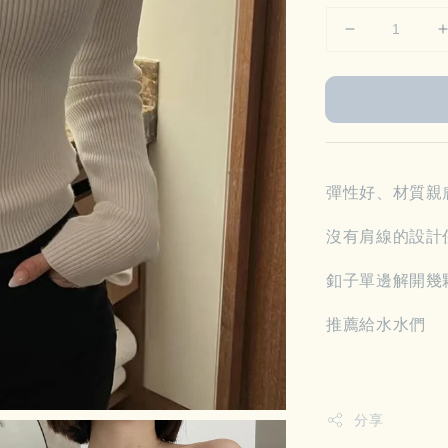
彈性好、材質親
沒有肩線的設計
釦子單邊解開幾
推薦給水水們
分享