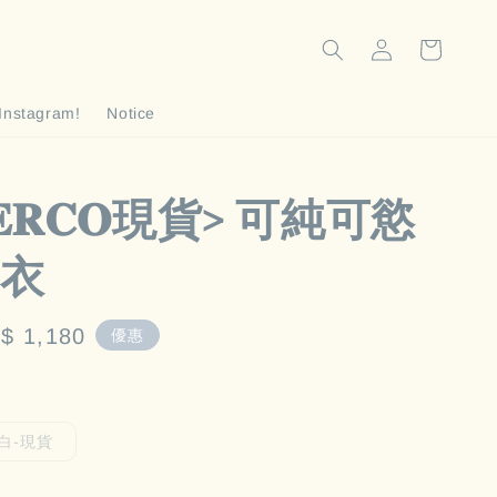
Instagram!
Notice
𝐄𝐄𝐑𝐂𝐎現貨> 可純可慾
衣
le
$ 1,180
優惠
ice
白-現貨