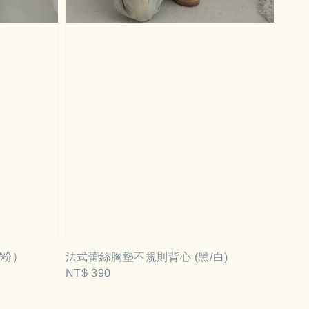
/粉）
法式蕾絲胸墊不規則背心 (黑/白)
Regular
NT$ 390
price