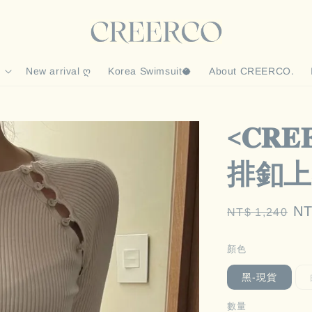
New arrival ღ
Korea Swimsuit🥥
About CREERCO.
<𝐂𝐑
排釦上
Regular
Sa
NT
NT$ 1,240
price
pr
顏色
黑-現貨
數量