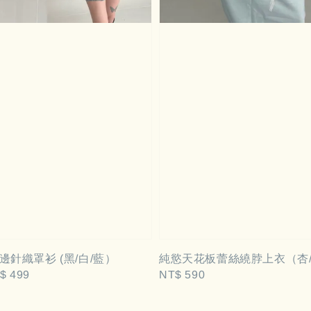
針織罩衫 (黑/白/藍）
純慾天花板蕾絲繞脖上衣（杏
le
$ 499
Regular
NT$ 590
ce
price