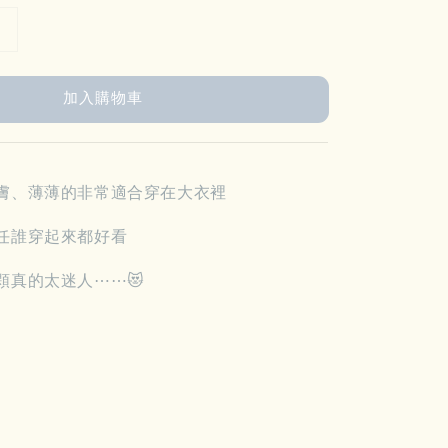
加入購物車
膚、薄薄的非常適合穿在大衣裡
任誰穿起來都好看
顆真的太迷人⋯⋯😻