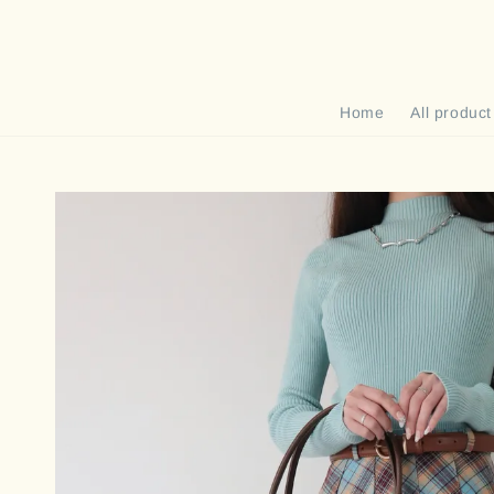
Home
All product