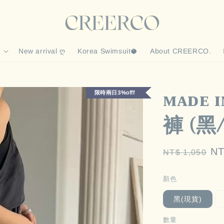
New arrival ღ
Korea Swimsuit🥥
About CREERCO.
ᴍᴀᴅᴇ
限時兩日3%offf
褲 (黑
Regular
Sa
NT
NT$ 1,050
price
pr
顏色
黑(現貨)
數量