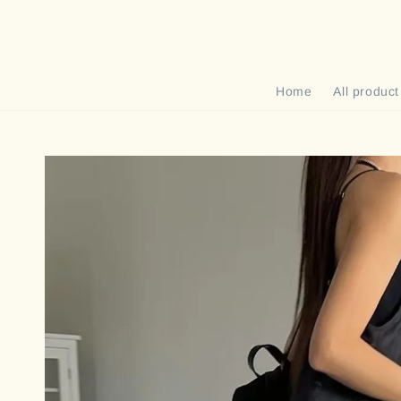
Home
All product