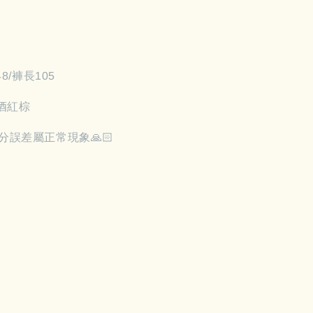
48/褲長105
/ 酒紅棕
分誤差屬正常現象🙏🏻