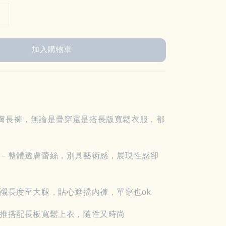
加入購物車
膚長褲，無論是疊穿還是搭長版寬鬆衣服，都
設計－整體透膚蕾絲，別具藝術感，展現性感卻
內襯長度至大腿，貼心遮擋內褲，單穿也ok
－推推搭配長板寬鬆上衣，隨性又時尚