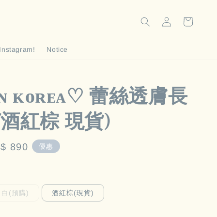
Instagram!
Notice
 ɪɴ ᴋᴏʀᴇᴀ♡ 蕾絲透膚長
/酒紅棕 現貨)
le
$ 890
優惠
ice
白(預購)
酒紅棕(現貨)