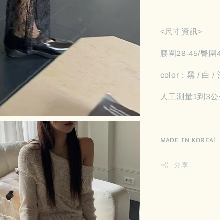
<尺寸資訊>
腰圍28-45/臀圍
color：黑 / 白 
人工測量1到3公
ᴍᴀᴅᴇ ɪɴ ᴋᴏʀᴇᴀ!
分享