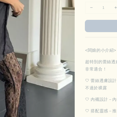
<闆娘的小介紹>
超特別的蕾絲透
非常適合！
🤍 蕾絲透膚
不過於裸露
🤍 內襯設計－
🤍 搭配靈感