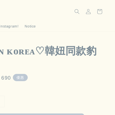
Instagram!
Notice
 ɪɴ ᴋᴏʀᴇᴀ♡韓妞同款豹
e
 690
優惠
e