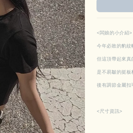
<闆娘的小介紹>
今年必敗的豹紋
但這頂帶起來真
是不易皺的挺板
後有調節金屬扣
<尺寸資訊>