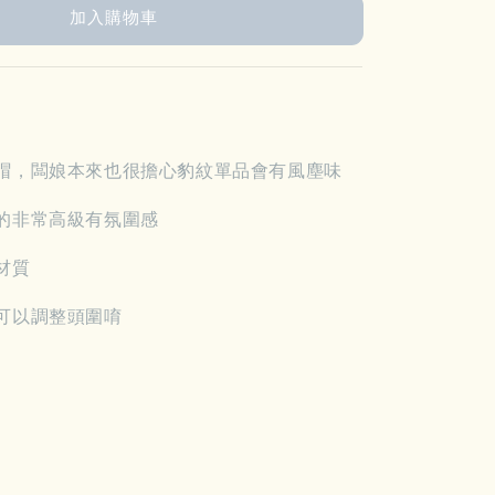
加入購物車
帽，闆娘本來也很擔心豹紋單品會有風塵味
的非常高級有氛圍感
材質
可以調整頭圍唷