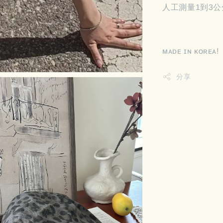
人工測量1到3公
ᴍᴀᴅᴇ ɪɴ ᴋᴏʀᴇᴀ!
分享