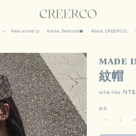
New arrival ღ
Korea Swimsuit🥥
About CREERCO.
ᴍᴀᴅᴇ
紋帽
Regular
Sal
NT$
NT$ 750
price
pric
數量