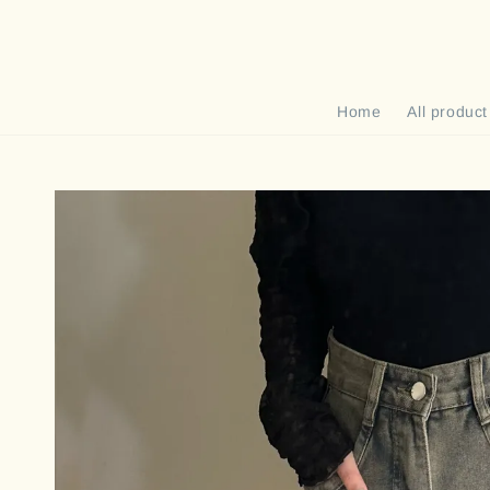
Home
All product