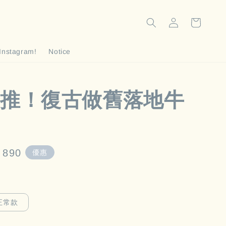
Instagram!
Notice
推！復古做舊落地牛
e
 890
優惠
e
正常款