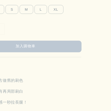
S
M
L
XL
加入購物車
古做舊的刷色
有再局部刷白
感一秒拉長腿！