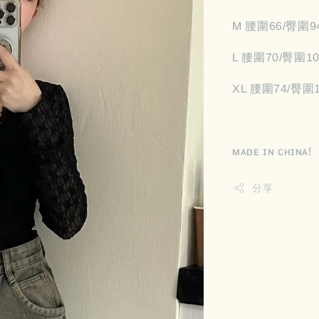
M 腰圍66/臀圍9
L 腰圍70/臀圍10
XL 腰圍74/臀圍
ᴍᴀᴅᴇ ɪɴ ᴄʜɪɴᴀ!
分享