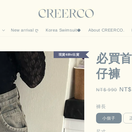
New arrival ღ
Korea Swimsuit🥥
About CREERCO.
必買首
現貨48hr出貨
仔褲
Regular
Sal
NT$
NT$ 990
price
pric
褲長
小個子
尺寸