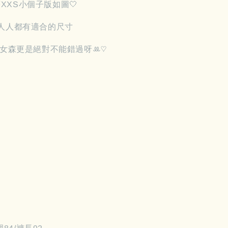
實著XXS小個子版如圖🤍
人人都有適合的尺寸
女森更是絕對不能錯過呀‪ꔛ‬♡‪