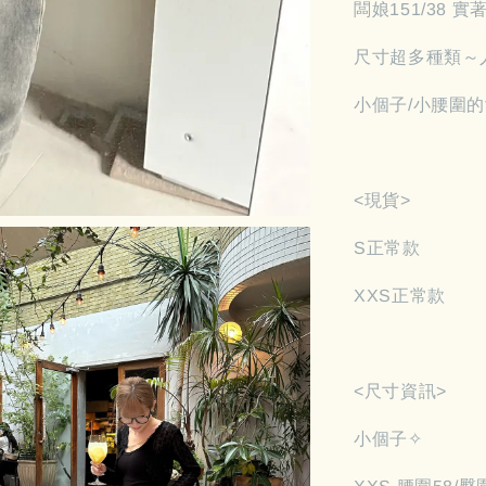
闆娘151/38 
尺寸超多種類～
小個子/小腰圍的
<現貨>
S正常款
XXS正常款
<尺寸資訊>
小個子✧