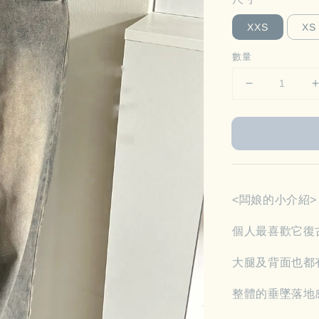
XXS
XS
數量
<闆娘的小介紹>
個人最喜歡它復
大腿及背面也都
整體的垂墜落地