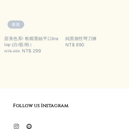
優惠
甜美色系! 軟糯蕾絲平口bra
純黑個性彎刀褲
top (白/藍/粉）
Regular
NT$ 890
Regular
Sale
NT$ 299
NT$ 399
price
price
price
Follow us Instagram