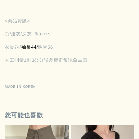
<商品資訊>
白/淺灰/深灰 3colors
袖長44/
衣長74/
胸圍56
人工測量1到3公分誤差屬正常現象🙏🏻
ᴍᴀᴅᴇ ɪɴ ᴋᴏʀᴇᴀ!
您可能也喜歡