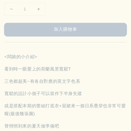
加入購物車
<闆娘的小介紹>
看到時一眼愛上的荷蘭風景寬鬆T
三色都超美~有各自對應的英文字色系
寬鬆的設計小個子可以當作下半身失蹤
或是搭配本期的蕾絲打底衣+屁裙來一個日系疊穿也非常可愛
喔(最後幾張圖)
替悄悄到來的夏天做準備吧