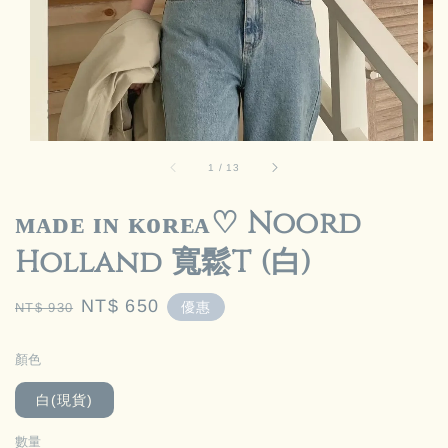
1
/
13
ᴍᴀᴅᴇ ɪɴ ᴋᴏʀᴇᴀ‪♡ Noord
Holland 寬鬆T (白)
Regular
Sale
NT$ 650
優惠
NT$ 930
price
price
顏色
白(現貨)
數量