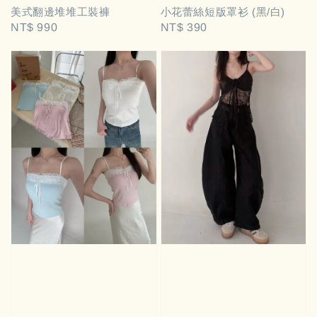
美式翻邊堆堆工裝褲
小花蕾絲短版罩衫 (黑/白)
Regular
NT$ 990
Regular
NT$ 390
price
price