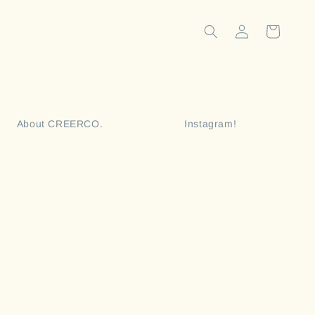
 CREERCO.

                    Instagram!
