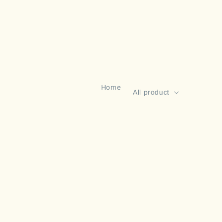
                    Home

                    New 
All product