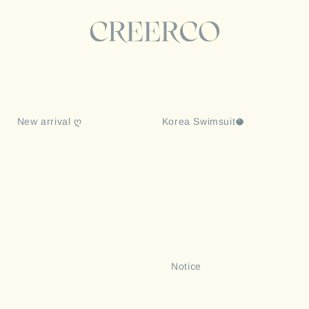
arrival ღ

                    Korea Swimsuit🥥

                    About
                    Notice
