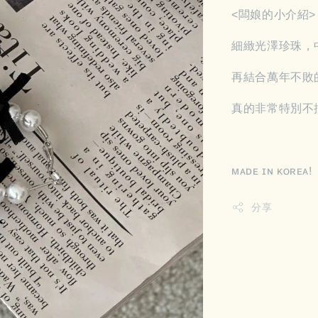
<闆娘的小介紹>
細緻光澤珍珠，
再結合萬年不敗
真的非常特別不
ᴍᴀᴅᴇ ɪɴ ᴋᴏʀᴇᴀ!
分享