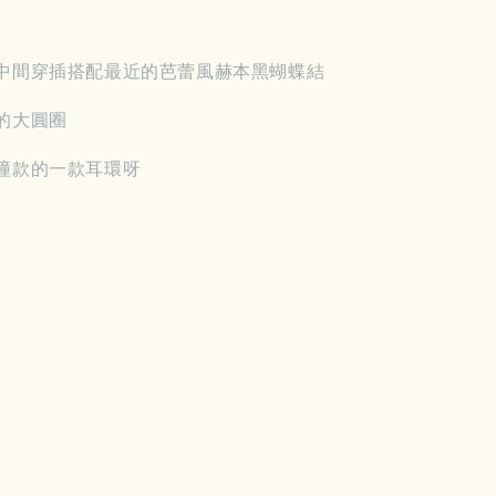
中間穿插搭配最近的芭蕾風赫本黑蝴蝶結
的大圓圈
撞款的一款耳環呀