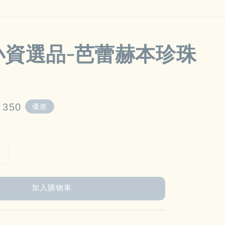
.小資選品-芭蕾赫本珍珠
e
 350
優惠
e
加入購物車