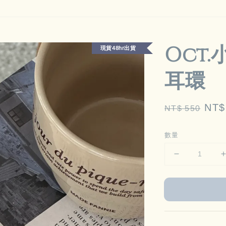
Oct
現貨48hr出貨
耳環
Regular
Sal
NT$
NT$ 550
price
pric
數量