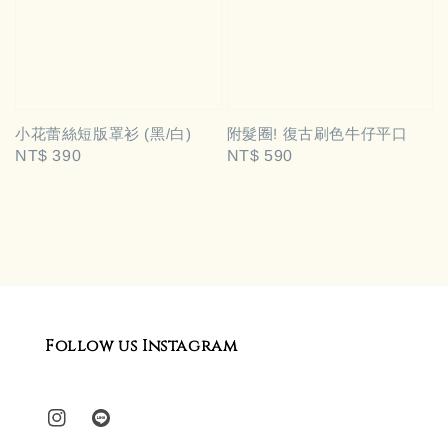
小花蕾絲短版罩衫 (黑/白)
附髮圈! 復古刷色牛仔平口
Regular
NT$ 390
Regular
NT$ 590
price
price
Follow us Instagram