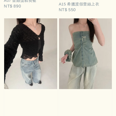
A07 蕾絲蛋糕長裙
A15 希臘渡假蕾絲上衣
Regular
NT$ 890
Regular
NT$ 550
price
price