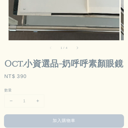
1
/
4
Oct.小資選品-奶呼呼素顏眼鏡
Regular
NT$ 390
price
數量
加入購物車