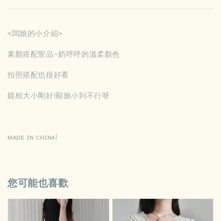
<闆娘的小介紹>
素顏搭配聖品~奶呼呼的溫柔顏色
拍照搭配也很好看
鏡框大小剛好!顯臉小到不行呀
ᴍᴀᴅᴇ ɪɴ ᴄʜɪɴᴀ!
您可能也喜歡