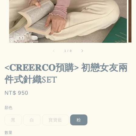
1
/
8
<𝐂𝐑𝐄𝐄𝐑𝐂𝐎預購> 初戀女友兩
件式針織set
Regular
NT$ 950
price
顏色
黑
白
寶寶藍
粉
數量