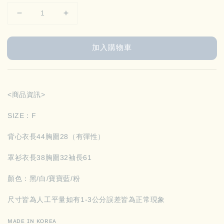
加入購物車
<商品資訊>
SIZE：F
背心衣長44胸圍28（有彈性）
罩衫衣長38胸圍32袖長61
顏色：黑/白/寶寶藍/粉
尺寸皆為人工平量如有1-3公分誤差皆為正常現象
ᴍᴀᴅᴇ ɪɴ ᴋᴏʀᴇᴀ