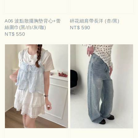
碎花細肩帶長洋 (杏/黑)
A06 波點散擺胸墊背心+蕾
絲圍巾(黑/白/灰/咖)
Regular
NT$ 590
Regular
NT$ 550
price
price