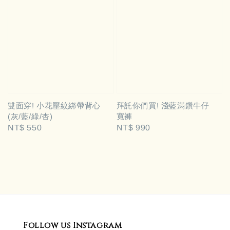
雙面穿! 小花壓紋綁帶背心
拜託你們買! 淺藍滿鑽牛仔
(灰/藍/綠/杏)
寬褲
Regular
NT$ 550
Regular
NT$ 990
price
price
Follow us Instagram