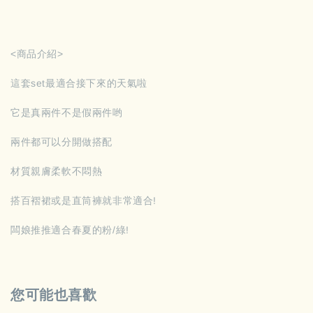
<商品介紹>
這套set最適合接下來的天氣啦
它是真兩件不是假兩件哟
兩件都可以分開做搭配
材質親膚柔軟不悶熱
搭百褶裙或是直筒褲就非常適合!
闆娘推推適合春夏的粉/綠!
您可能也喜歡