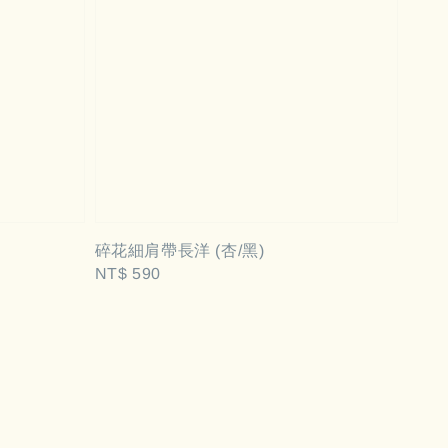
碎花細肩帶長洋 (杏/黑)
Regular
NT$ 590
price