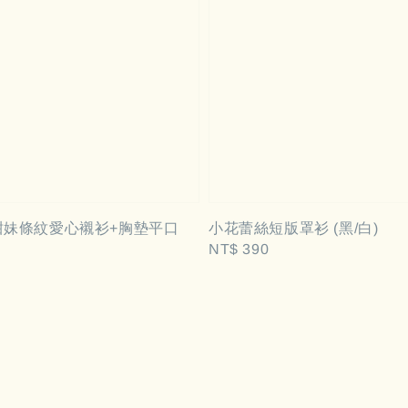
甜妹條紋愛心襯衫+胸墊平口
小花蕾絲短版罩衫 (黑/白)
Regular
NT$ 390
price