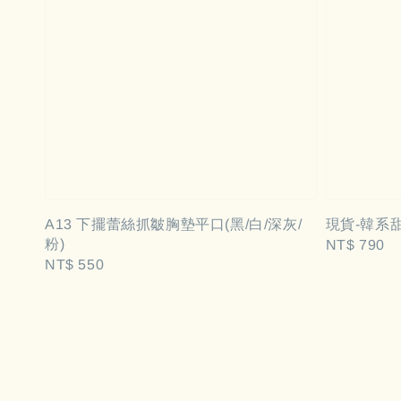
A13 下擺蕾絲抓皺胸墊平口(黑/白/深灰/
現貨-韓系
粉)
Regular
NT$ 790
Regular
NT$ 550
price
price