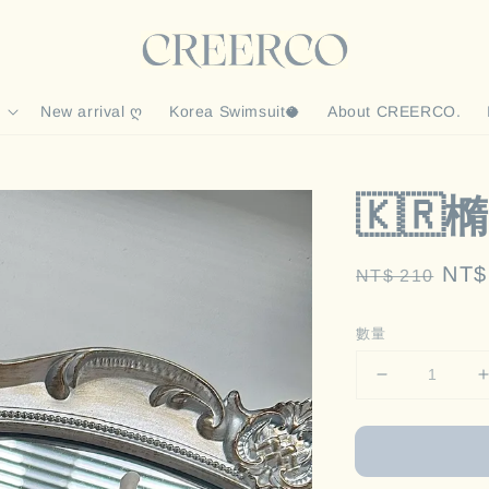
New arrival ღ
Korea Swimsuit🥥
About CREERCO.
🇰
Regular
Sal
NT$
NT$ 210
price
pric
數量