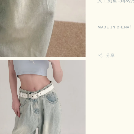
人工測量1到3公
ᴍᴀᴅᴇ ɪɴ ᴄʜɪɴᴀ!
分享