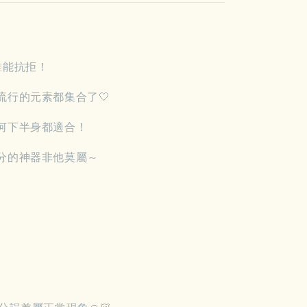
誰能抗拒！
流行的元素都集合了🤍
何下半身都適合！
分的神器非他莫屬～