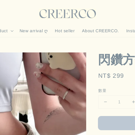
duct
New arrival ღ
Hot seller
About CREERCO.
Ins
閃鑽方
Regular
NT$ 299
price
數量