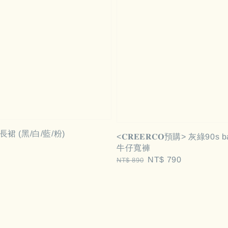
裙 (黑/白/藍/粉)
<𝐂𝐑𝐄𝐄𝐑𝐂𝐎預購> 灰綠90s
牛仔寬褲
Regular
Sale
NT$ 790
NT$ 890
price
price