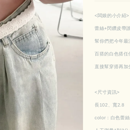
<闆娘的小介紹>
蕾絲+閃鑽皮帶
幫你們把今年最
百搭的白色搭任
直接幫穿搭再加
<尺寸資訊>
長102、寬2.8
color：白色蕾絲