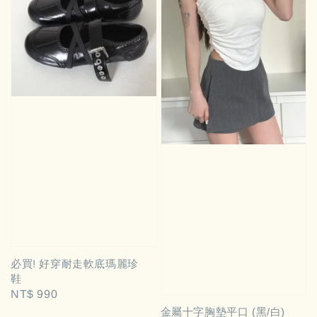
必買! 好穿耐走軟底瑪麗珍
鞋
Regular
NT$ 990
price
金屬十字胸墊平口 (黑/白)