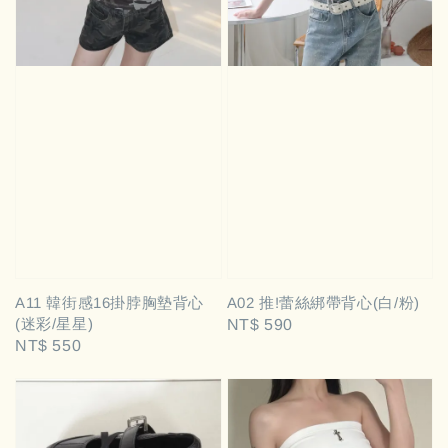
A11 韓街感16掛脖胸墊背心
A02 推!蕾絲綁帶背心(白/粉)
(迷彩/星星)
Regular
NT$ 590
Regular
NT$ 550
price
price