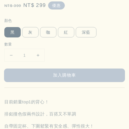
Regular
Sale
NT$ 299
優惠
NT$ 399
price
price
顏色
黑
灰
咖
紅
深藍
數量
加入購物車
目前銷量top1的背心！
排釦撞色假兩件設計，百搭又不單調
自帶固定杯、下圍鬆緊有安全感、彈性很大！