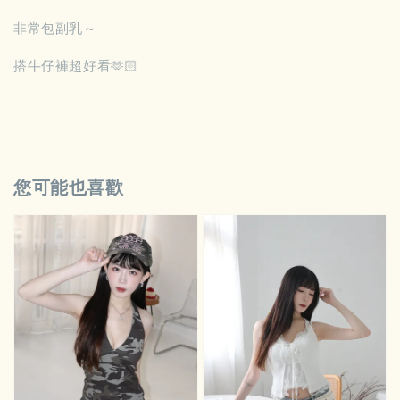
非常包副乳～
搭牛仔褲超好看🫶🏻
您可能也喜歡