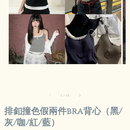
1
/
10
排釦撞色假兩件bra背心（黑/
灰/咖/紅/藍）