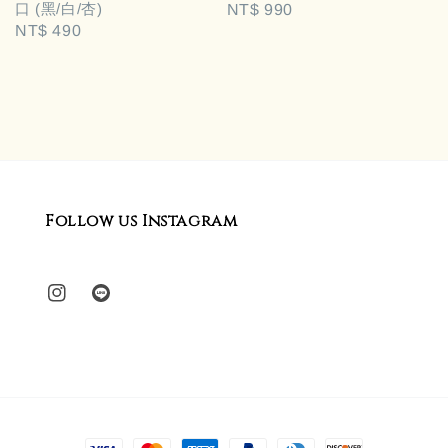
口 (黑/白/杏)
Regular
NT$ 990
Regular
NT$ 490
price
price
Follow us Instagram