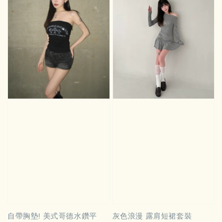
自帶胸墊! 美式哥德水鑽平
灰色浪漫 露肩短裙套裝