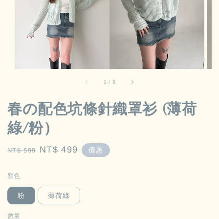
1
/
6
春の配色坑條針織罩衫 (薄荷
綠/粉）
Regular
Sale
NT$ 499
優惠
NT$ 599
price
price
顏色
粉
薄荷綠
數量