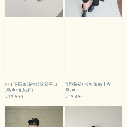
A13 下擺蕾絲抓皺胸墊平口
自帶胸墊! 波點蕾絲上衣
(黑/白/深灰/粉)
(黑/白）
Regular
NT$ 550
Regular
NT$ 450
price
price