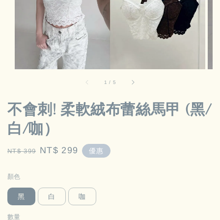
1
/
5
不會刺! 柔軟絨布蕾絲馬甲 (黑/
白/咖）
Regular
Sale
NT$ 299
優惠
NT$ 399
price
price
顏色
黑
白
咖
數量