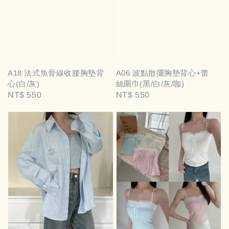
A18 法式魚骨線收腰胸墊背
A06 波點散擺胸墊背心+蕾
心(白/灰)
絲圍巾(黑/白/灰/咖)
Regular
NT$ 550
Regular
NT$ 550
price
price