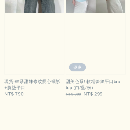
優惠
現貨-韓系甜妹條紋愛心襯衫
甜美色系! 軟糯蕾絲平口bra
+胸墊平口
top (白/藍/粉）
Regular
NT$ 790
Regular
Sale
NT$ 299
NT$ 399
price
price
price