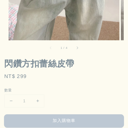
1
/
4
閃鑽方扣蕾絲皮帶
Regular
NT$ 299
price
數量
加入購物車