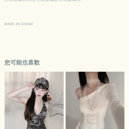
ᴍᴀᴅᴇ ɪɴ ᴄʜɪɴᴀ!
您可能也喜歡