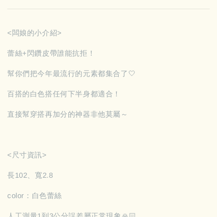
<闆娘的小介紹>
蕾絲+閃鑽皮帶誰能抗拒！
幫你們把今年最流行的元素都集合了🤍
百搭的白色搭任何下半身都適合！
直接幫穿搭再加分的神器非他莫屬～
<尺寸資訊>
長102、寬2.8
color：白色蕾絲
人工測量1到3公分誤差屬正常現象🙏🏻