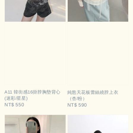
A11 韓街感16掛脖胸墊背心
純慾天花板蕾絲繞脖上衣
(迷彩/星星)
（杏/粉）
Regular
NT$ 550
Regular
NT$ 590
price
price