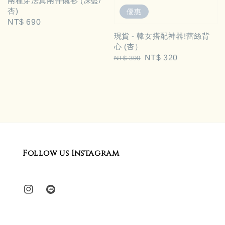
兩種穿法真兩件襯衫 (深藍/
杏)
優惠
Regular
NT$ 690
price
現貨 - 韓女搭配神器!蕾絲背
心 (杏）
Regular
Sale
NT$ 320
NT$ 390
price
price
Follow us Instagram