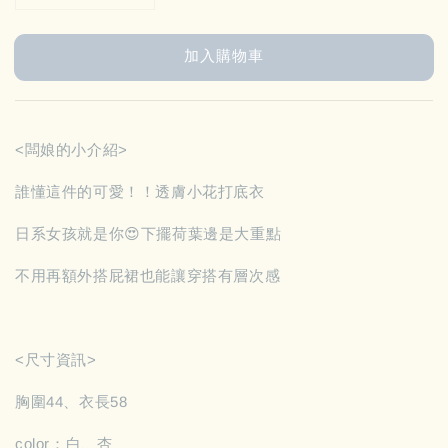
加入購物車
<闆娘的小介紹>
誰懂這件的可愛！！透膚小花打底衣
日系女孩就是你😍下擺荷葉邊是大重點
不用再額外搭屁裙也能讓穿搭有層次感
<尺寸資訊>
胸圍44、衣長58
color：白、杏