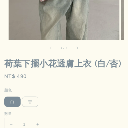
1
/
5
荷葉下擺小花透膚上衣 (白/杏)
Regular
NT$ 490
price
顏色
白
杏
數量