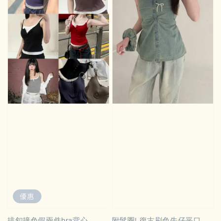
優惠
排釦撞色假兩件bra背心
附髮圈! 復古刷色牛仔平口