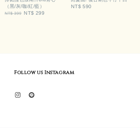
（黑/灰/咖/紅/藍）
Regular
NT$ 590
Regular
Sale
NT$ 299
NT$ 399
price
price
price
Follow us Instagram