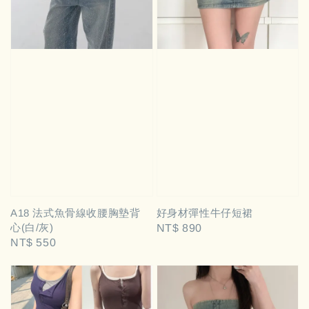
A18 法式魚骨線收腰胸墊背
好身材彈性牛仔短裙
心(白/灰)
Regular
NT$ 890
Regular
NT$ 550
price
price