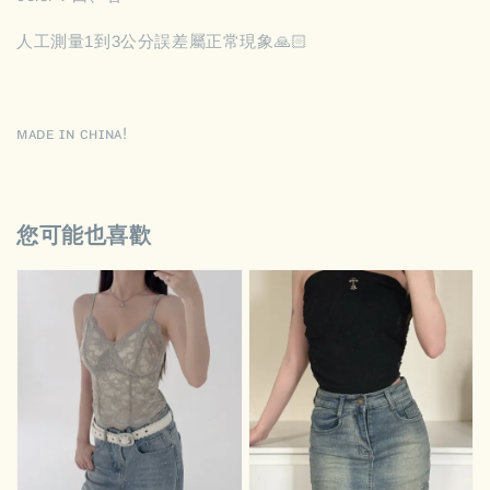
人工測量1到3公分誤差屬正常現象🙏🏻
ᴍᴀᴅᴇ ɪɴ ᴄʜɪɴᴀ!
您可能也喜歡