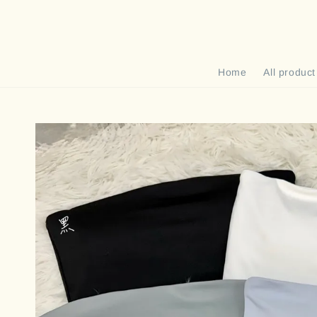
Home
All product