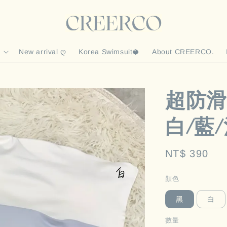
New arrival ღ
Korea Swimsuit🥥
About CREERCO.
超防滑
白/藍/
Regular
NT$ 390
price
顏色
黑
白
數量