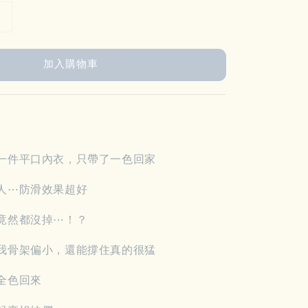
加入購物車
一件平口內衣，只帶了一色回家
人⋯防滑效果超好
竟然都沒掉⋯！？
我骨架偏小，還能撐住真的很猛
全色回來