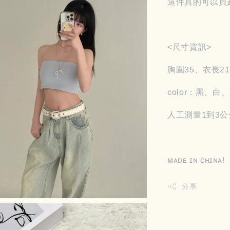
這件真的可以買
<尺寸資訊>
胸圍35、衣長21
color：黑、白
人工測量1到3公
ᴍᴀᴅᴇ ɪɴ ᴄʜɪɴᴀ!
分享