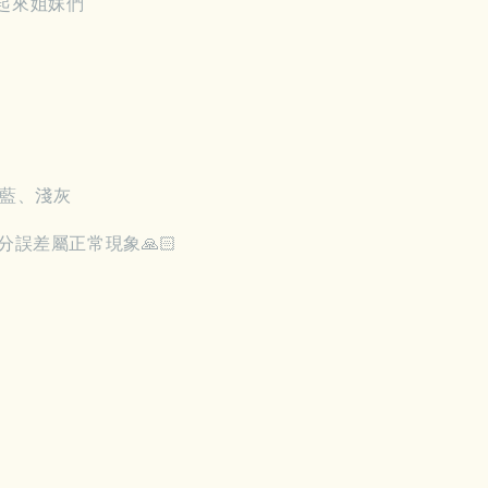
起來姐妹們
、藍、淺灰
分誤差屬正常現象🙏🏻