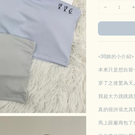
<闆娘的小介紹>
本來只是想自留
穿了之後驚為天
我超大力跳跳跳
真的很誇張尤其
馬上跟廠商包了