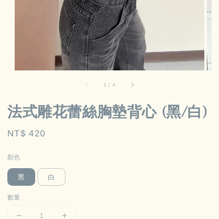
1
/
4
法式雕花蕾絲胸墊背心 (黑/白)
Regular
NT$ 420
price
顏色
黑
白
數量