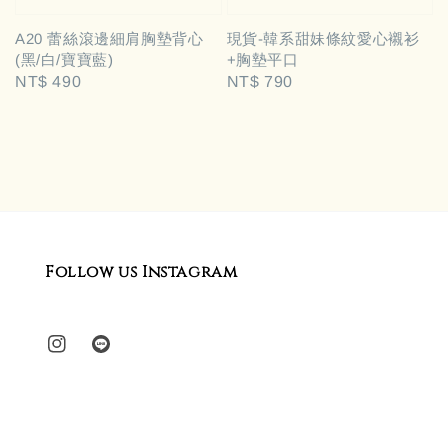
A20 蕾絲滾邊細肩胸墊背心
現貨-韓系甜妹條紋愛心襯衫
(黑/白/寶寶藍)
+胸墊平口
Regular
NT$ 490
Regular
NT$ 790
price
price
Follow us Instagram