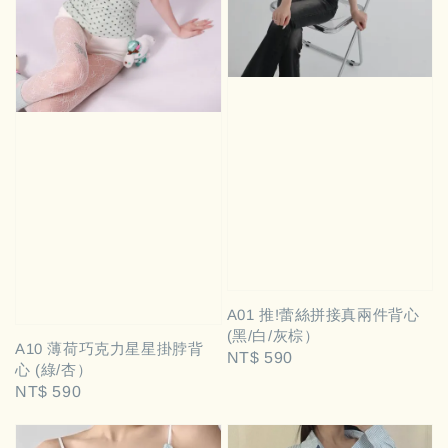
A01 推!蕾絲拼接真兩件背心
(黑/白/灰棕）
A10 薄荷巧克力星星掛脖背
Regular
NT$ 590
心 (綠/杏）
price
Regular
NT$ 590
price