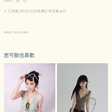
color：黑、白
人工測量1到3公分誤差屬正常現象🙏🏻
ᴍᴀᴅᴇ ɪɴ ᴄʜɪɴᴀ!
您可能也喜歡