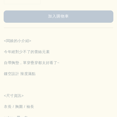
加入購物車
<闆娘的小介紹>
今年絕對少不了的蕾絲元素
自帶胸墊，單穿疊穿都太好看了~
鏤空設計 辣度滿點
<尺寸資訊>
衣長 / 胸圍 / 袖長