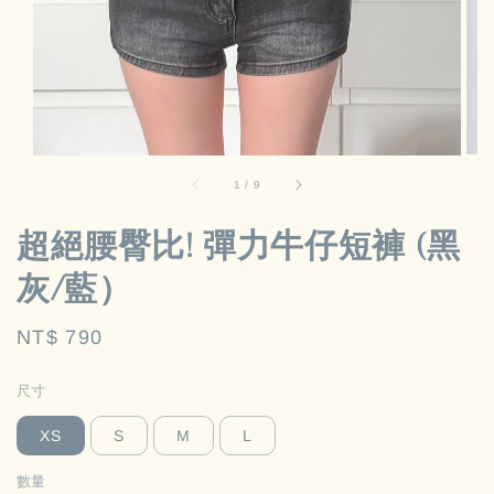
1
/
9
超絕腰臀比! 彈力牛仔短褲 (黑
灰/藍）
Regular
NT$ 790
price
尺寸
XS
S
M
L
數量