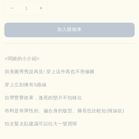
加入購物車
<闆娘的小介紹>
與美圖秀秀說再見! 穿上這件再也不用修圖
穿上立刻擁有S曲線
自帶豐臀效果，逢死的墊片不怕移位
布料是有彈性的、偏合身的版型、褲長也比較短(辣妹款)
怕太緊太貼建議可以往大一號買唷