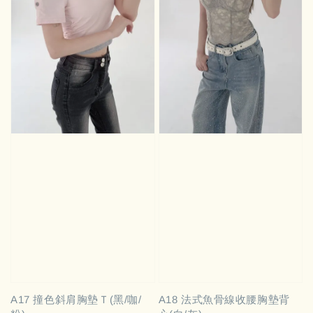
A17 撞色斜肩胸墊Ｔ(黑/咖/
A18 法式魚骨線收腰胸墊背