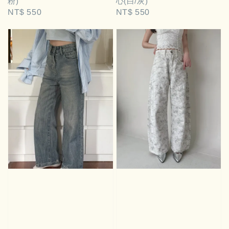
粉)
心(白/灰)
Regular
NT$ 550
Regular
NT$ 550
price
price