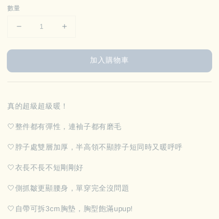
數量
加入購物車
真的超級超級暖！
🤍整件都有彈性，連袖子都有磨毛
🤍脖子處雙層加厚，半高領不顯脖子短同時又暖呼呼
🤍衣長不長不短剛剛好
🤍側抓皺更顯腰身，單穿完全沒問題
🤍自帶可拆3cm胸墊，胸型飽滿upup!