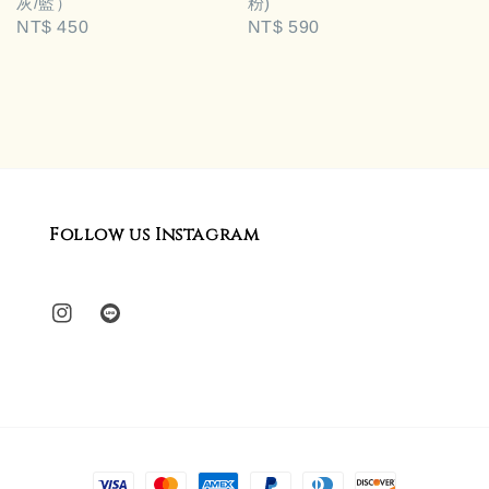
灰/藍）
粉)
Regular
NT$ 450
Regular
NT$ 590
price
price
Follow us Instagram