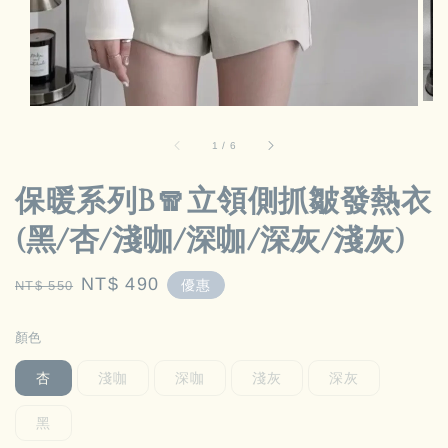
1
/
6
保暖系列B🧣立領側抓皺發熱衣
(黑/杏/淺咖/深咖/深灰/淺灰)
Regular
Sale
NT$ 490
優惠
NT$ 550
price
price
顏色
杏
淺咖
深咖
淺灰
深灰
黑