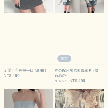
優惠
金屬十字胸墊平口 (黑/白)
春の配色坑條針織罩衫 (薄
荷綠/粉）
Regular
NT$ 490
Regular
Sale
NT$ 499
NT$ 599
price
price
price