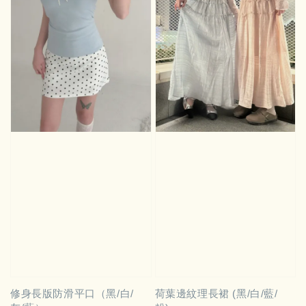
修身長版防滑平口（黑/白/
荷葉邊紋理長裙 (黑/白/藍/