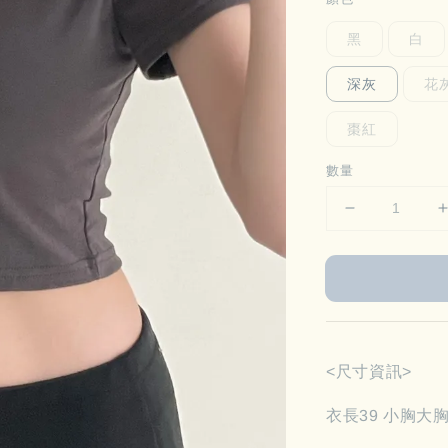
黑
白
深灰
花
棗紅
數量
<尺寸資訊>
衣長39 小胸大