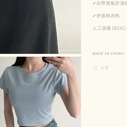
✔︎自帶透氣舒適
✔︎舒適棉布料
人工測量1到3公
ᴍᴀᴅᴇ ɪɴ ᴄʜɪɴᴀ!
分享