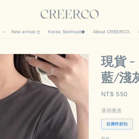
New arrival ღ
Korea Swimsuit🥥
About CREERCO.
現貨 
藍/淺
Regular
NT$ 550
price
適用優惠
任兩件折扣
顏色