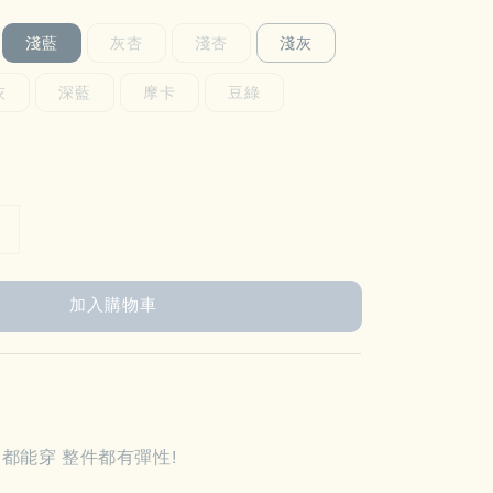
淺藍
灰杏
淺杏
淺灰
灰
深藍
摩卡
豆綠
加入購物車
胸都能穿 整件都有彈性!