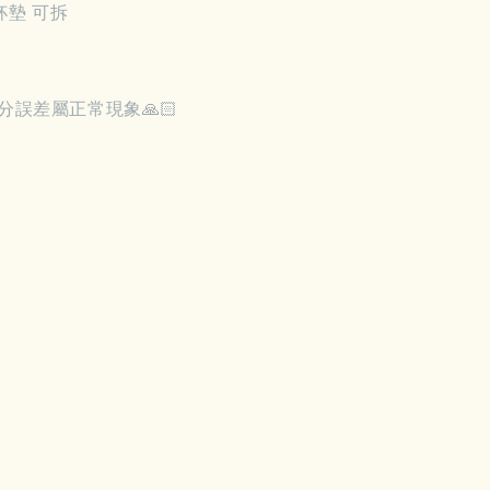
杯墊 可拆
分誤差屬正常現象🙏🏻