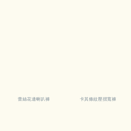
          蕾絲花邊喇叭褲

          卡其條紋壓摺寬褲
