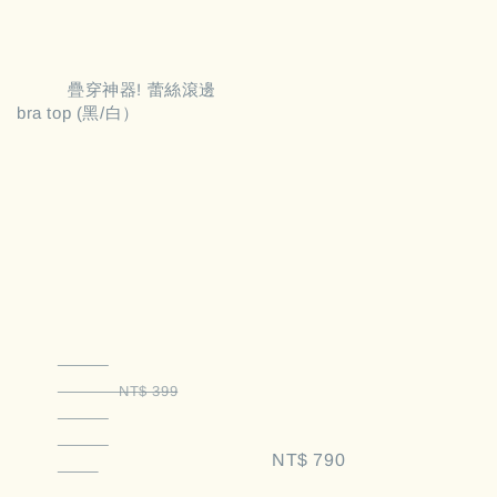
          疊穿神器! 蕾絲滾邊
bra top (黑/白）

Regular 
price
Regular 
Sale 
price
price
NT$ 399
NT$ 790