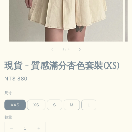
1
/
4
現貨 - 質感滿分杏色套裝(XS)
Regular
NT$ 880
price
尺寸
XXS
XS
S
M
L
數量