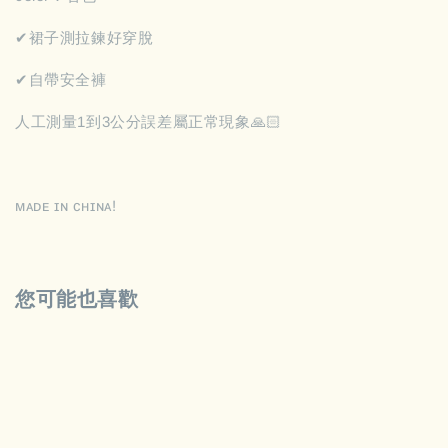
✔︎裙子測拉鍊好穿脫
✔︎自帶安全褲
人工測量1到3公分誤差屬正常現象🙏🏻
ᴍᴀᴅᴇ ɪɴ ᴄʜɪɴᴀ!
您可能也喜歡