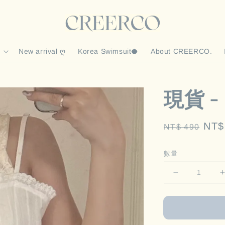
New arrival ღ
Korea Swimsuit🥥
About CREERCO.
現貨 
Regular
Sal
NT$
NT$ 490
price
pric
數量