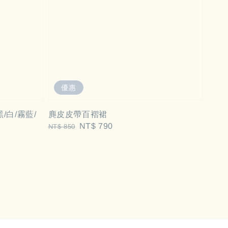
優惠
/白/霧藍/
麂皮皮帶百褶裙
Regular
Sale
NT$ 790
NT$ 850
price
price