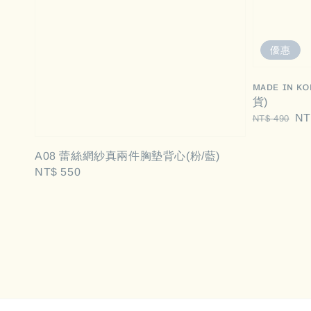
優惠
ᴍᴀᴅᴇ ɪɴ
貨)
Regular
Sa
NT
NT$ 490
price
pri
A08 蕾絲網紗真兩件胸墊背心(粉/藍)
Regular
NT$ 550
price