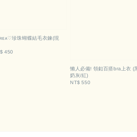
 ᴋᴏʀᴇᴀ‪♡珍珠蝴蝶結毛衣鍊(現
le
$ 450
ce
懶人必備! 領釦百搭bra上衣 (黑
奶灰/紅)
Regular
NT$ 550
price